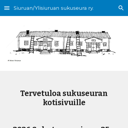
Siuruan/Ylisiuruan sukuseura ry.
Skip to main content
Skip to navigation
Tervetuloa sukuseuran
kotisivuille