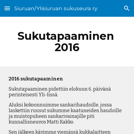
Siuruan/Ylisiuruan sukuseura ry.
Skip to main content
Skip to navigation
Sukutapaaminen
2016
2016 sukutapaaminen
Sukutapaaminen pidettiin elokuun 6. päivänä
perinteisesti Yli-Iissä.
Aluksi kokoonnuimme sankarihaudoille, jossa
laskettiin ruusut sukumme kaatuneiden haudoille
ja muistopuheen sankarivainajille piti
kunnallisneuvos Matti Kakko.
Sen jälkeen kävimme viemässä kukkalaitteen