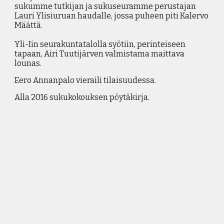
sukumme tutkijan ja sukuseuramme perustajan
Lauri Ylisiuruan haudalle, jossa puheen piti Kalervo
Määttä.
Y
li-Iin seurakuntatalolla syötiin, perinteiseen
tapaan, Airi Tuutijärven valmistama maittava
lounas.
Eero Annanpalo vieraili tilaisuudessa.
Alla 2016 sukukokouksen pöytäkirja.