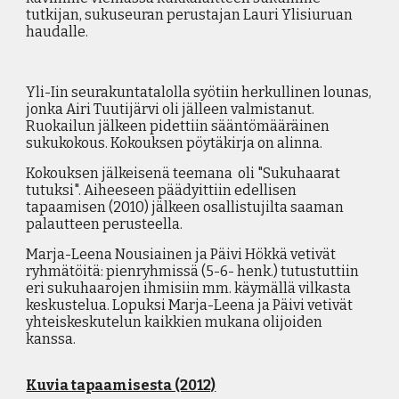
tutkijan, sukuseuran perustajan Lauri Ylisiuruan
haudalle.
Yli-Iin seurakuntatalolla syötiin herkullinen lounas,
jonka Airi Tuutijärvi oli jälleen valmistanut.
Ruokailun jälkeen pidettiin sääntömääräinen
sukukokous. Kokouksen pöytäkirja on alinna.
Kokouksen jälkeisenä teemana oli "Sukuhaarat
tutuksi". Aiheeseen päädyittiin edellisen
tapaamisen (2010) jälkeen osallistujilta saaman
palautteen perusteella.
Marja-Leena Nousiainen ja Päivi Hökkä vetivät
ryhmätöitä: pienryhmissä (5-6- henk.) tutustuttiin
eri sukuhaarojen ihmisiin mm. käymällä vilkasta
keskustelua. Lopuksi Marja-Leena ja Päivi vetivät
yhteiskeskutelun kaikkien mukana olijoiden
kanssa.
Kuvia tapaamisesta (2012)